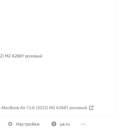
22) M2 A2681 розовый
MacBook Air 13,6 (2022) M2 A2681 розовый
Вакансии
Лицензия на использование
Политика конфид
Настройки
ya.ru