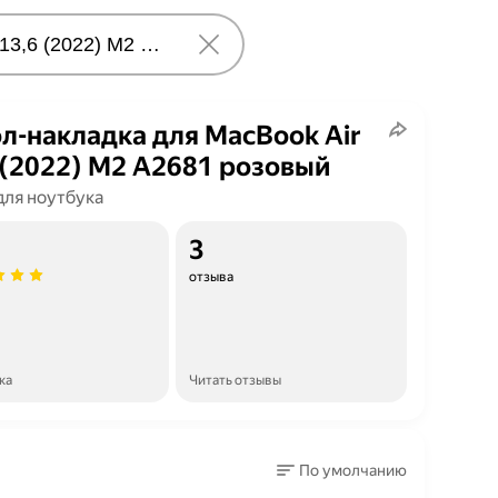
л-накладка для MacBook Air
 (2022) M2 A2681 розовый
для ноутбука
3
отзыва
ка
Читать отзывы
По умолчанию