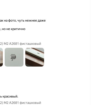
ак на фото, чуть нежнее даже
 но не критично
022) M2 A2681 фисташковый
ь красивый.
022) M2 A2681 фисташковый