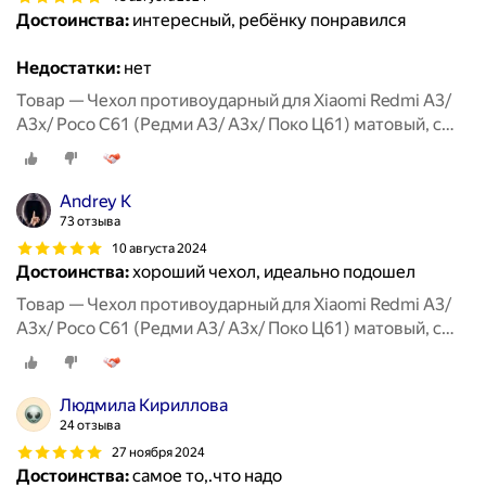
Достоинства:
интересный, ребёнку понравился
Недостатки:
нет
Товар — Чехол противоударный для Xiaomi Redmi A3/
A3x/ Poco C61 (Редми А3/ А3х/ Поко Ц61) матовый, с
защитой камеры, черный
Аndrey K
73 отзыва
10 августа 2024
Достоинства:
хороший чехол, идеально подошел
Товар — Чехол противоударный для Xiaomi Redmi A3/
A3x/ Poco C61 (Редми А3/ А3х/ Поко Ц61) матовый, с
защитой камеры, черный
Людмила Кириллова
24 отзыва
27 ноября 2024
Достоинства:
самое то,.что надо