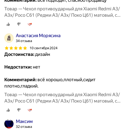
Комментарий:
Все подходит, спасибо продавцу
Товар — Чехол противоударный для Xiaomi Redmi A3/
A3x/ Poco C61 (Редми А3/ А3х/ Поко Ц61) матовый, с
защитой камеры, черный
Анастасия Морясина
34 отзыва
10 сентября 2024
Достоинства:
дизайн
Недостатки:
нет
Комментарий:
всё хорошо,плотный,сидит
плотно,гладкий.
Товар — Чехол противоударный для Xiaomi Redmi A3/
A3x/ Poco C61 (Редми А3/ А3х/ Поко Ц61) матовый, с
защитой камеры, черный
Mаксим
32 отзыва