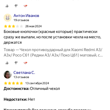
защитой камеры, черный
Антон Иванов
19 отзывов
26 мая 2024
Боковые кнопочки (красные которые) практически
сразу же выпали, но после установки чехла на место,
держатся
Товар — Чехол противоударный для Xiaomi Redmi A3/
A3x/ Poco C61 (Редми А3/ А3х/ Поко Ц61) матовый, с
защитой камеры, черный
Светлана С.
13 отзывов
13 сентября 2024
Достоинства:
Отличный чехол
Недостатки:
Нет