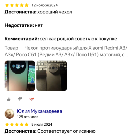
12 ноября 2024
Достоинства:
хороший чехол
Недостатки:
нет
Комментарий:
сел как родной советую к покупке
Товар — Чехол противоударный для Xiaomi Redmi A3/
A3x/ Poco C61 (Редми А3/ А3х/ Поко Ц61) матовый, с
защитой камеры, черный
Юлия Мухамадеева
125 отзывов
8 июля 2024
Достоинства:
Соответствует описанию