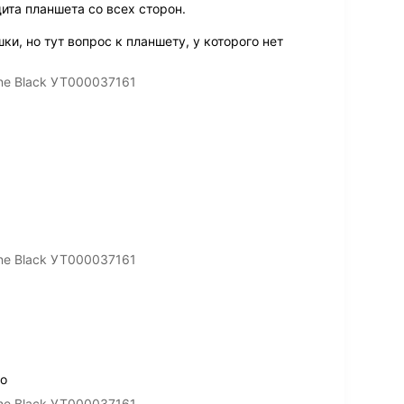
щита планшета со всех сторон.
и, но тут вопрос к планшету, у которого нет
one Black УТ000037161
one Black УТ000037161
то
one Black УТ000037161