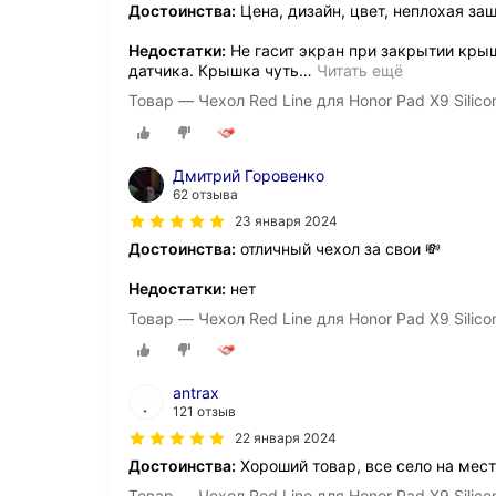
Достоинства:
Цена, дизайн, цвет, неплохая за
Недостатки:
Не гасит экран при закрытии крышк
датчика. Крышка чуть
…
Читать ещё
Товар — Чехол Red Line для Honor Pad X9 Silic
Дмитрий Горовенко
62 отзыва
23 января 2024
Достоинства:
отличный чехол за свои 💸
Недостатки:
нет
Товар — Чехол Red Line для Honor Pad X9 Silic
antrax
121 отзыв
22 января 2024
Достоинства:
Хороший товар, все село на мес
Товар — Чехол Red Line для Honor Pad X9 Silic