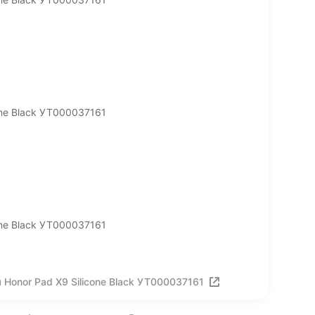
one Black УТ000037161
one Black УТ000037161
 Honor Pad X9 Silicone Black УТ000037161
ия
Вакансии
Лицензия на использование
Политика конф