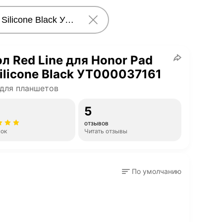
л Red Line для Honor Pad
ilicone Black УТ000037161
для планшетов
5
отзывов
нок
Читать отзывы
По умолчанию