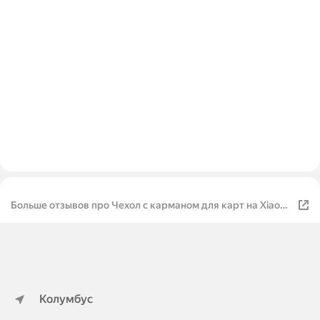
Больше отзывов про Чехол с карманом для карт на Xiaomi
Redmi Note 8 Pro / Сяоми Редми Ноут 8 Про с принтом
"Монеты в розовых песках"
Колумбус