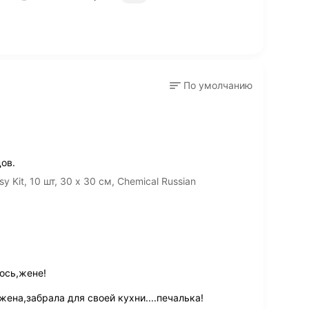
По умолчанию
ов.
Kit, 10 шт, 30 х 30 cм, Chemical Russian
лось,жене!
 жена,забрала для своей кухни....печалька!