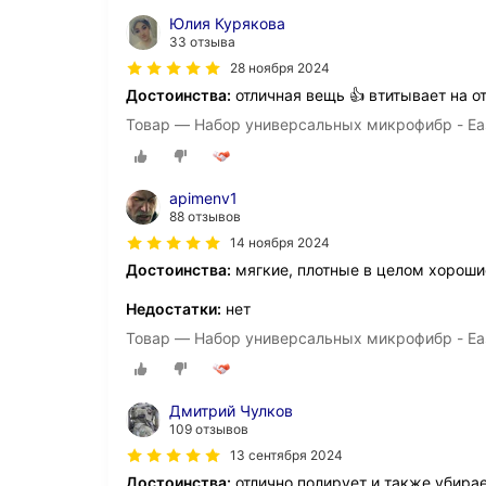
Юлия Курякова
33 отзыва
28 ноября 2024
Достоинства:
отличная вещь 👍 втитывает на от
Товар — Набор универсальных микрофибр - Easy 
apimenv1
88 отзывов
14 ноября 2024
Достоинства:
мягкие, плотные в целом хороши
Недостатки:
нет
Товар — Набор универсальных микрофибр - Easy 
Дмитрий Чулков
109 отзывов
13 сентября 2024
Достоинства:
отлично полирует и также убирае