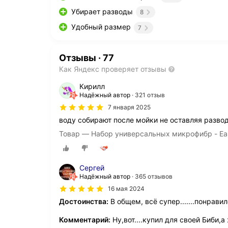
Убирает разводы
8
Удобный размер
7
Отзывы
·
77
Как Яндекс проверяет отзывы
Кирилл
Надёжный автор
321 отзыв
7 января 2025
воду собирают после мойки не оставляя развод
Товар — Набор универсальных микрофибр - Easy 
Сергей
Надёжный автор
365 отзывов
16 мая 2024
Достоинства:
В общем, всё супер.......понрави
Комментарий:
Ну,вот....купил для своей Биби,а