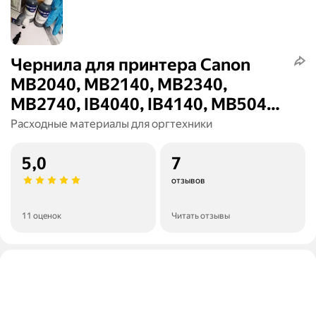
Чернила для принтера Canon
MB2040, MB2140, MB2340,
MB2740, IB4040, IB4140, MB5040,
MB5140, MB5340, MB5440, 4х100
Расходные материалы для оргтехники
мл, комплект
5,0
7
отзывов
11 оценок
Читать отзывы