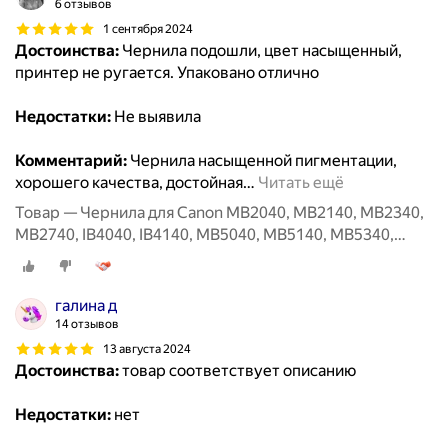
6 отзывов
1 сентября 2024
Достоинства:
Чернила подошли, цвет насыщенный,
принтер не ругается. Упаковано отлично
Недостатки:
Не выявила
Комментарий:
Чернила насыщенной пигментации,
хорошего качества, достойная
…
Читать ещё
Товар — Чернила для Canon MB2040, MB2140, MB2340,
MB2740, IB4040, IB4140, MB5040, MB5140, MB5340,
MB5440, Canon PGI-1400C, PGI-2400C XL, 100 мл,
голубые
галина д
14 отзывов
13 августа 2024
Достоинства:
товар соответствует описанию
Недостатки:
нет