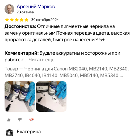
Арсений Марков
73 отзыва
30 октября 2024
Достоинства:
Отличные пигментные чернила на
замену оригинальным!Точная передача цвета, высокая
проработка деталей, быстрое нанесение! 5+
Комментарий:
Будьте аккуратны и осторожны при
работе с
…
Читать ещё
Товар — Чернила для Canon MB2040, MB2140, MB2340,
MB2740, IB4040, IB4140, MB5040, MB5140, MB5340,
MB5440, Canon PGI-1400BK, PGI-2400BK XL, 200 мл,
черные
Екатерина