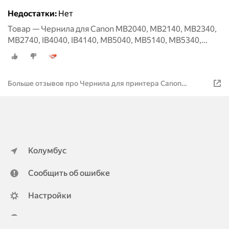
Недостатки:
Нет
Товар — Чернила для Canon MB2040, MB2140, MB2340,
MB2740, IB4040, IB4140, MB5040, MB5140, MB5340,
MB5440, Canon PGI-1400BK, PGI-2400BK XL, 100 мл,
черные
Больше отзывов про Чернила для принтера Canon
MB2040, MB2140, MB2340, MB2740, IB4040, IB4140,
MB5040, MB5140, MB5340, MB5440, 4х100 мл, комплект
Колумбус
Сообщить об ошибке
Настройки
ya.ru