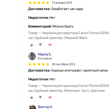
14 января 2024
Достоинства:
👍работает как надо
Недостатки:
Нет
Комментарий:
Можно брать
Товар — Чернила для принтера Canon Pixma G5040,
на струйный принтер, (Черный) Black
Masha S.
8 отзывов
28 сентября 2023
Достоинства:
Хорошо впитывает, приятный запах
Недостатки:
Нет
Товар — Чернила для принтера Canon Pixma G5040,
на струйный принтер, (Комплект 3шт), Цветные
Виктор К.