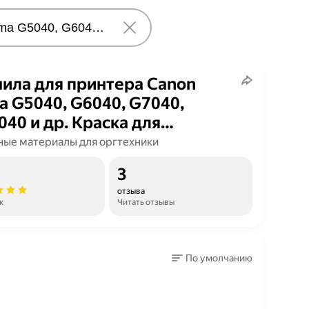
ила для принтера Canon
a G5040, G6040, G7040,
40 и др. Краска для
авки GI-40 на струйный
ные материалы для оргтехники
тер, (Голубой) Cyan
3
отзыва
к
Читать отзывы
По умолчанию