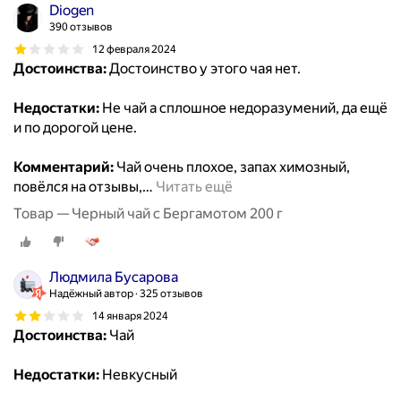
Diogen
390 отзывов
12 февраля 2024
Достоинства:
Достоинство у этого чая нет.
Недостатки:
Не чай а сплошное недоразумений, да ещё
и по дорогой цене.
Комментарий:
Чай очень плохое, запах химозный,
повёлся на отзывы,
…
Читать ещё
Товар — Черный чай с Бергамотом 200 г
Людмила Бусарова
Надёжный автор
325 отзывов
14 января 2024
Достоинства:
Чай
Недостатки:
Невкусный