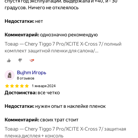
спустя год эксплуатации. Выдержала и +40, и - 30
градусов. Ничего не отклеялось
Недостатки:
нет
Комментарий:
однозначно рекомендую
Товар — Chery Tiggo 7 Pro/XCITE X-Cross 7/ полный
комплект защитной пленки для салона/
дисплей+консоль+гу+климат
Bujhm Игорь
8 отзывов
1 января 2024
Достоинства:
все четко
Недостатки:
нужен опыт в наклейке пленок
Комментарий:
своих трат стоит
Товар — Chery Tiggo 7 Pro/XCITE X-Cross 7/ защитная
пленка дисплея + консоль