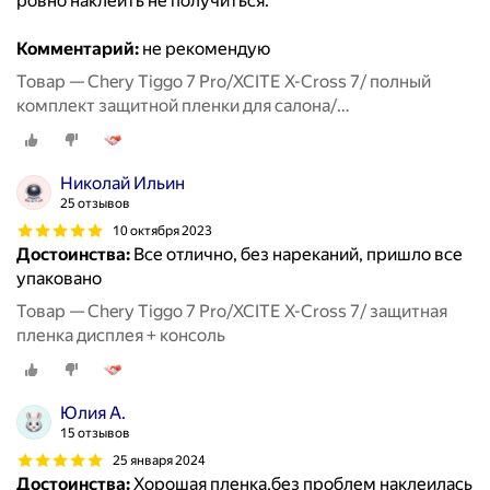
ровно наклеить не получиться.
Комментарий:
не рекомендую
Товар — Chery Tiggo 7 Pro/XCITE X-Cross 7/ полный
комплект защитной пленки для салона/
дисплей+консоль+гу+климат
Николай Ильин
25 отзывов
10 октября 2023
Достоинства:
Все отлично, без нареканий, пришло все
упаковано
Товар — Chery Tiggo 7 Pro/XCITE X-Cross 7/ защитная
пленка дисплея + консоль
Юлия А.
15 отзывов
25 января 2024
Достоинства:
Хорошая пленка,без проблем наклеилась