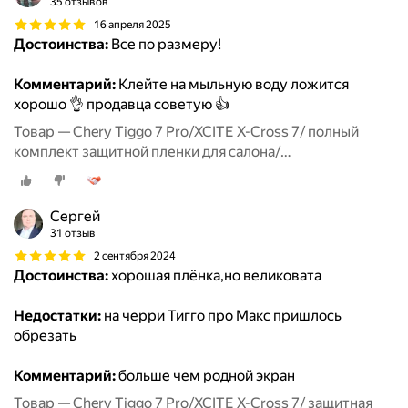
35 отзывов
16 апреля 2025
Достоинства:
Все по размеру!
Комментарий:
Клейте на мыльную воду ложится
хорошо 👌 продавца советую 👍
Товар — Chery Tiggo 7 Pro/XCITE X-Cross 7/ полный
комплект защитной пленки для салона/
дисплей+консоль+гу+климат
Сергей
31 отзыв
2 сентября 2024
Достоинства:
хорошая плёнка,но великовата
Недостатки:
на черри Тигго про Макс пришлось
обрезать
Комментарий:
больше чем родной экран
Товар — Chery Tiggo 7 Pro/XCITE X-Cross 7/ защитная