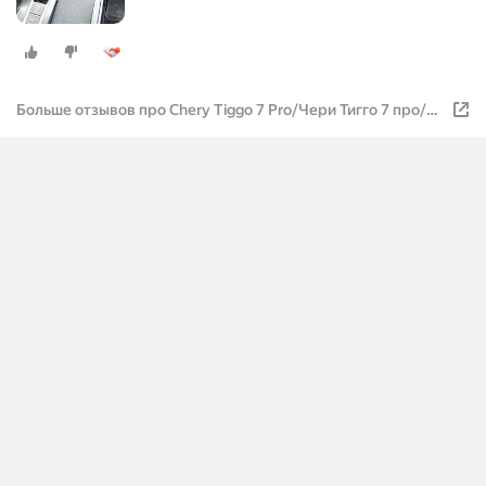
Больше отзывов про Chery Tiggo 7 Pro/Чери Тигго 7 про/
матовая защитная пленка для ГУ (дисплей) + консоль