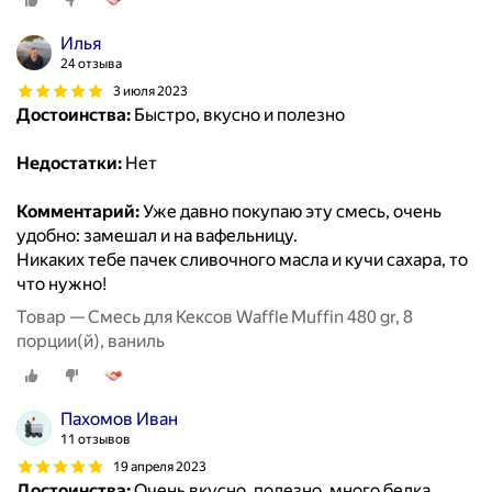
Илья
24 отзыва
3 июля 2023
Достоинства:
Быстро, вкусно и полезно
Недостатки:
Нет
Комментарий:
Уже давно покупаю эту смесь, очень
удобно: замешал и на вафельницу.
Никаких тебе пачек сливочного масла и кучи сахара, то
что нужно!
Товар — Смесь для Кексов Waffle Muffin 480 gr, 8
порции(й), ваниль
Пахомов Иван
11 отзывов
19 апреля 2023
Достоинства:
Очень вкусно, полезно, много белка