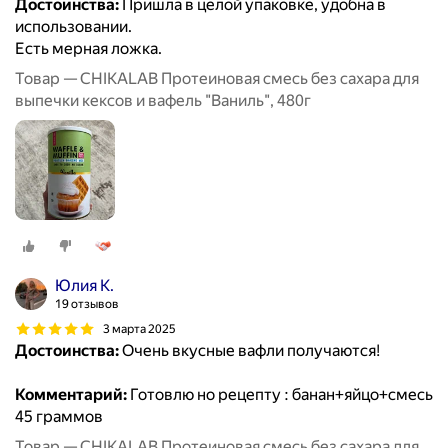
Достоинства:
Пришла в целой упаковке, удобна в
использовании.
Есть мерная ложка.
Товар — CHIKALAB Протеиновая смесь без сахара для
выпечки кексов и вафель "Ваниль", 480г
Юлия К.
19 отзывов
3 марта 2025
Достоинства:
Очень вкусные вафли получаются!
Комментарий:
Готовлю но рецепту : банан+яйцо+смесь
45 граммов
Товар — CHIKALAB Протеиновая смесь без сахара для