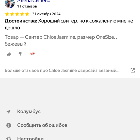
Алена Сычёва
11 отзывов
31 октября 2024
Достоинства:
Хороший свитер, но к сожалению мне не
дошло
Товар — Свитер Chloe Jasmine, размер OneSize, ,
бежевый
Больше отзывов про Chloe Jasmine оверсайз вязаный
белый
Колумбус
Сообщить об ошибке
Настройки