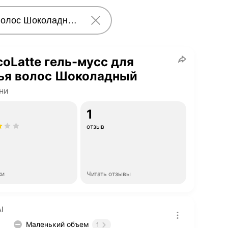
oLatte гель-мусс для
ья волос Шоколадный
ни
1
отзыв
ки
Читать отзывы
I
Маленький объем
1