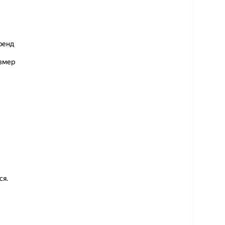
ренд
азмер
ся.