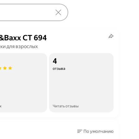
&Baxx CT 694
ки для взрослых
4
отзыва
к
Читать отзывы
По умолчанию