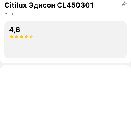
Citilux Эдисон CL450301
Бра
4,6