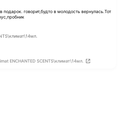
в подарок. говорит,будто в молодость вернулась.Тот
нус,пробник
NTS\климат\14мл.
limat ENCHANTED SCENTS\климат\14мл.