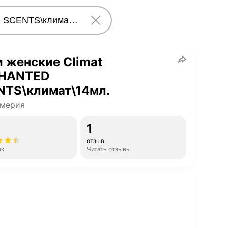
 женские Climat
HANTED
NTS\климат\14мл.
мерия
1
отзыв
ок
Читать отзывы