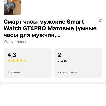
Cмарт часы мужские Smart
Watch GT4PRO Матовые (умные
часы для мужчин,
кардиобраслет, пульсометр,
Умные часы
шагомер) электронные,
4,3
2
отзыва
3 оценки
Читать отзывы