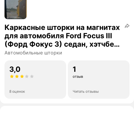
Каркасные шторки на магнитах
для автомобиля Ford Focus III
(Форд Фокус 3) седан, хэтчбек
2011-2018, автошторки на
Автомобильные шторки
задние стекла, Cobra Tuning - 2
шт.
3,0
1
отзыв
8 оценок
Читать отзывы