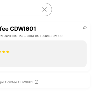
fee CDWI601
омоечные машины встраиваемые
про Comfee CDWI601