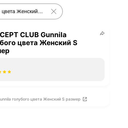
CEPT CLUB Gunnila
бого цвета Женский S
мер
nnila голубого цвета Женский S размер