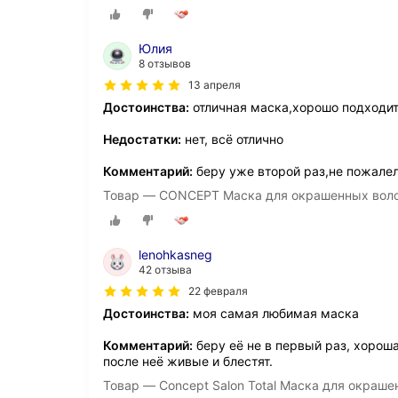
Юлия
8 отзывов
13 апреля
Достоинства:
отличная маска,хорошо подходи
Недостатки:
нет, всё отлично
Комментарий:
беру уже второй раз,не пожале
Товар — CONCEPT Маска для окрашенных волос
lenohkasneg
42 отзыва
22 февраля
Достоинства:
моя самая любимая маска
Комментарий:
беру её не в первый раз, хороша
после неё живые и блестят.
Товар — Concept Salon Total Маска для окраше