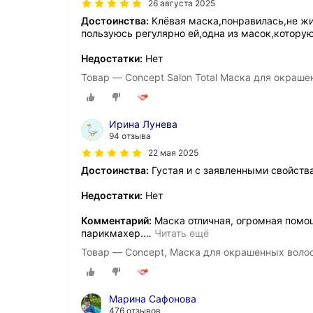
26 августа 2025
Достоинства:
Клёвая маска,понравилась,не жи
пользуюсь регулярно ей,одна из масок,которую
Недостатки:
Нет
Товар — Concept Salon Total Маска для окраше
Ирина Лунева
94 отзыва
22 мая 2025
Достоинства:
Густая и с заявленными свойств
Недостатки:
Нет
Комментарий:
Маска отличная, огромная помо
парикмахер.
…
Читать ещё
Товар — Concept, Маска для окрашенных волос S
Марина Сафонова
476 отзывов