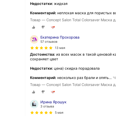
Недостатки:
жидкая
Комментарий:
неплохая маска для пористых во
Товар — Concept Salon Total Сolorsaver Маска
Екатерина Прохорова
57 отзывов
13 мая
Достоинства:
из всех масок в такой ценовой к
сохраняет цвет
Недостатки:
цена) скидка порадовала
Комментарий:
несколько раз брали и опять
…
Ч
Товар — Concept Salon Total Сolorsaver Маска
Ирина Ярошук
3 отзыва
5 мая