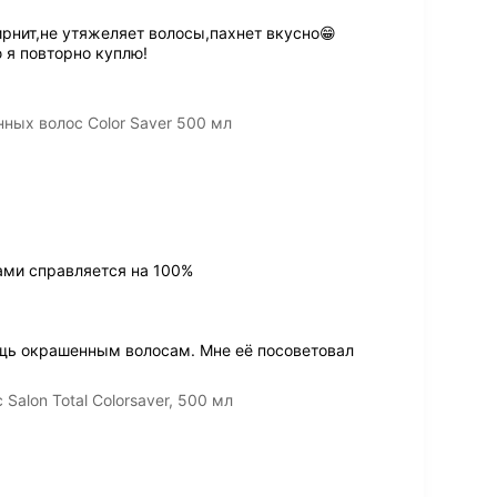
рнит,не утяжеляет волосы,пахнет вкусно😁
 я повторно куплю!
нных волос Color Saver 500 мл
ами справляется на 100%
щь окрашенным волосам. Мне её посоветовал
alon Total Colorsaver, 500 мл