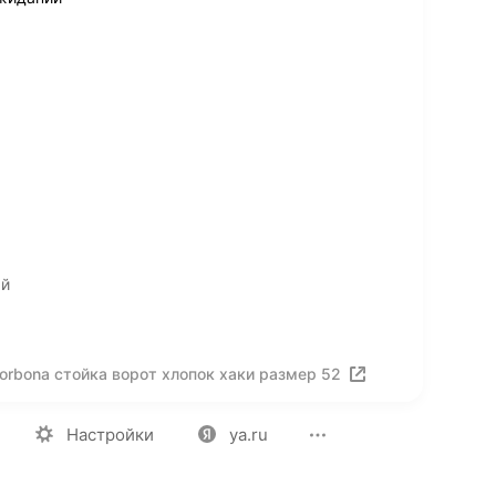
ый
rbona стойка ворот хлопок хаки размер 52
ия
Вакансии
Лицензия на использование
Политика конф
Настройки
ya.ru