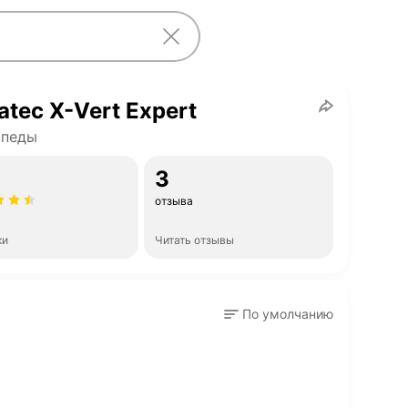
atec X-Vert Expert
ипеды
3
отзыва
ки
Читать отзывы
По умолчанию