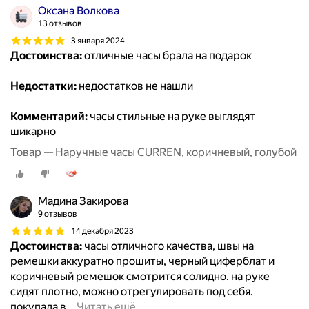
Оксана Волкова
13 отзывов
3 января 2024
Достоинства:
отличные часы брала на подарок
Недостатки:
недостатков не нашли
Комментарий:
часы стильные на руке выглядят
шикарно
Товар — Наручные часы CURREN, коричневый, голубой
Мадина Закирова
9 отзывов
14 декабря 2023
Достоинства:
часы отличного качества, швы на
ремешки аккуратно прошиты, черный циферблат и
коричневый ремешок смотрится солидно. на руке
сидят плотно, можно отрегулировать под себя.
покупала в
…
Читать ещё