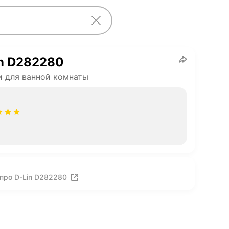
n D282280
 для ванной комнаты
про D-Lin D282280