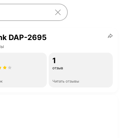
nk DAP-2695
ры
1
отзыв
ок
Читать отзывы