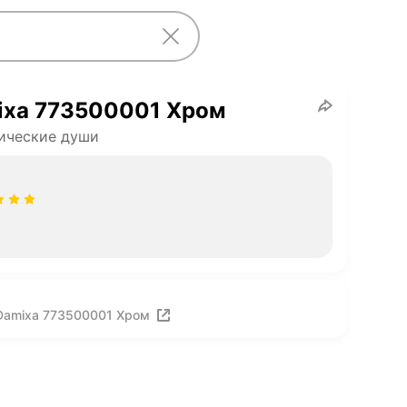
ixa 773500001 Хром
ические души
Damixa 773500001 Хром