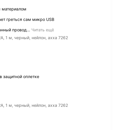
м материалом
ает греться сам микро USB
анный провод
…
Читать ещё
A, 1 м, черный, нейлон, ахха 7262
 в защитной оплетке
A, 1 м, черный, нейлон, ахха 7262