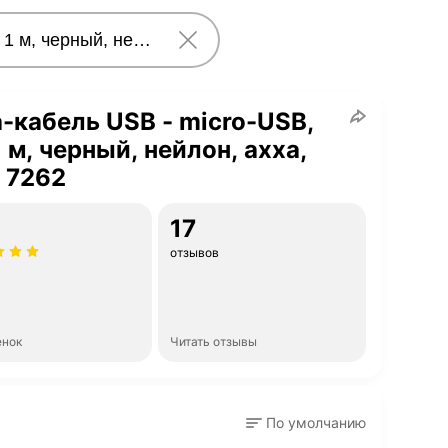
-кабель USB - micro-USB,
1 м, черный, нейлон, ахха,
 7262
17
отзывов
енок
Читать отзывы
По умолчанию