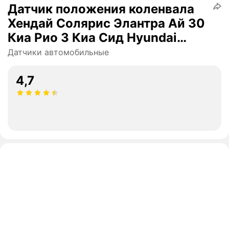
Датчик положения коленвала
Хендай Солярис Элантра Ай 30
Киа Рио 3 Киа Сид Hyundai
Solaris Elantra Ka Rio Ceed
Датчики автомобильные
Cerato артикул 391802b000
4,7