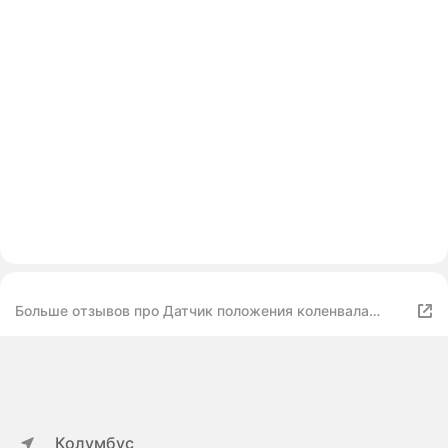
Больше отзывов про Датчик положения коленвала
Хендай Солярис Элантра Ай 30 Киа Рио 3 Киа Сид
Hyundai Solaris Elantra Ka Rio Ceed Cerato артикул
391802b000
Колумбус