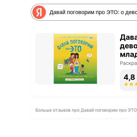
Дава
дево
млад
Раскра
4,8
Больше отзывов про Давай поговорим про ЭТО:
теле