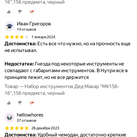
16",156 предмета, черный
Иван Григоров
14 отзывов
1 января 2024
Достоинства:
Есть все что нужно, но на прочность еще
не испытывал.
Недостатки:
Гнезда под некоторые инструменты не
совпадают с габаритами инструментов. В Нутри все в
принципе лежит, но не все держится
Товар — Набор инструментов Дед Макар "МК156-
16",156 предмета, черный
hellowhores
37 отзывов
26 декабря 2023
Достоинства:
Удобный чемодан, достаточно крепкие