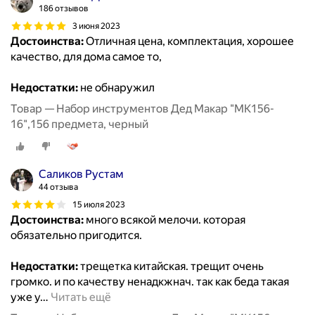
186 отзывов
3 июня 2023
Достоинства:
Отличная цена, комплектация, хорошее
качество, для дома самое то,
Недостатки:
не обнаружил
Товар — Набор инструментов Дед Макар "МК156-
16",156 предмета, черный
Саликов Рустам
44 отзыва
15 июля 2023
Достоинства:
много всякой мелочи. которая
обязательно пригодится.
Недостатки:
трещетка китайская. трещит очень
громко. и по качеству ненадкжнач. так как беда такая
уже у
…
Читать ещё