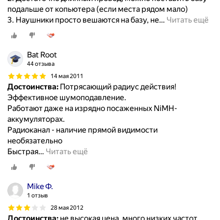
подальше от копьютера (если места рядом мало)
3. Наушники просто вешаются на базу, не
…
Читать ещё
Bat Root
44 отзыва
14 мая 2011
Достоинства:
Потрясающий радиус действия!
Эффективное шумоподавление.
Работают даже на изрядно посаженных NiMH-
аккумуляторах.
Радиоканал - наличие прямой видимости
необязательно
Быстрая
…
Читать ещё
Mike Ф.
1 отзыв
28 мая 2012
Достоинства:
не высокая цена, много низких частот,