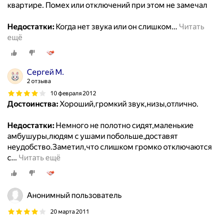
квартире. Помех или отключений при этом не замечал
Недостатки:
Когда нет звука или он слишком
…
Читать
ещё
Сергей М.
2 отзыва
10 февраля 2012
Достоинства:
Хороший,громкий звук,низы,отлично.
Недостатки:
Немного не полотно сидят,маленькие
амбушуры,людям с ушами побольше,доставят
неудобство.Заметил,что слишком громко отключаются
с
…
Читать ещё
Анонимный пользователь
20 марта 2011