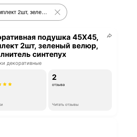
ративная подушка 45Х45,
лект 2шт, зеленый велюр,
лнитель синтепух
ки декоративные
2
отзыва
ки
Читать отзывы