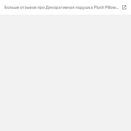
Больше отзывов про Декоративная подушка Plush Pillow,
на диван или кровать, бархат, квадратной формы,
45x45см