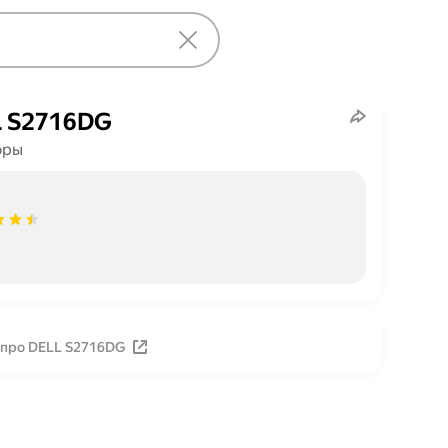
 S2716DG
оры
 про DELL S2716DG