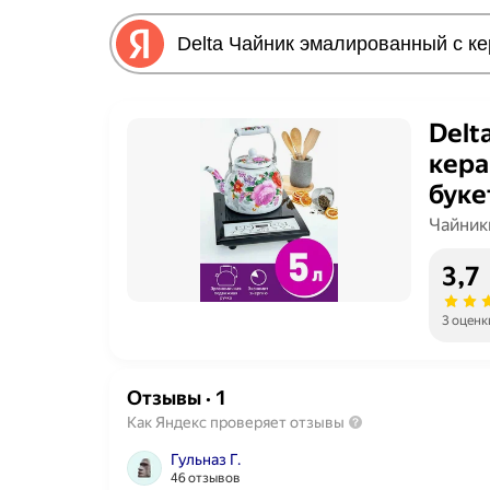
Delt
кера
буке
Чайник
3,7
3 оценк
Отзывы
·
1
Как Яндекс проверяет отзывы
Гульназ Г.
46 отзывов