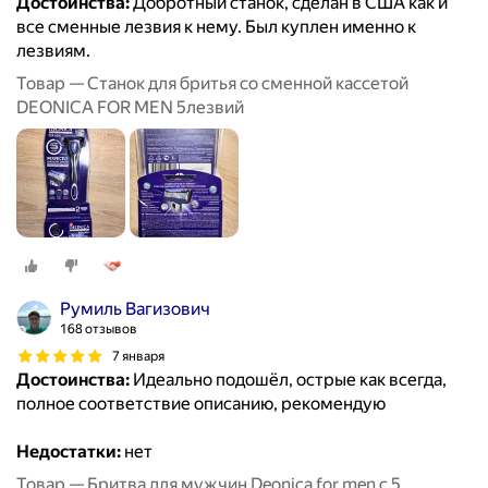
Достоинства:
Добротный станок, сделан в США как и
все сменные лезвия к нему. Был куплен именно к
лезвиям.
Товар — Станок для бритья со сменной кассетой
DEONICA FOR MEN 5лезвий
Румиль Вагизович
168 отзывов
7 января
Достоинства:
Идеально подошёл, острые как всегда,
полное соответствие описанию, рекомендую
Недостатки:
нет
Товар — Бритва для мужчин Deonica for men с 5