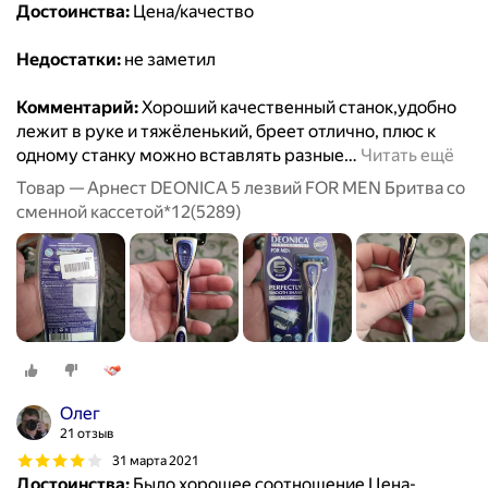
Достоинства:
Цена/качество
Недостатки:
не заметил
Комментарий:
Хороший качественный станок,удобно
лежит в руке и тяжёленький, бреет отлично, плюс к
одному станку можно вставлять разные
…
Читать ещё
Товар — Арнест DEONICA 5 лезвий FOR MEN Бритва со
сменной кассетой*12(5289)
Олег
21 отзыв
31 марта 2021
Достоинства:
Было хорошее соотношение Цена-