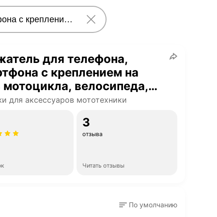
атель для телефона,
тфона с креплением на
 мотоцикла, велосипеда,
ера, самоката,
и для аксессуаров мототехники
дроцикла.
3
отзыва
ок
Читать отзывы
По умолчанию