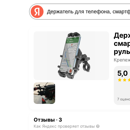
Держ
смар
руль
скут
Крепеж
ква
5,0
7 оцен
Отзывы
·
3
Как Яндекс проверяет отзывы