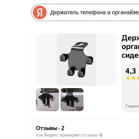
Держ
орга
сиде
4,3
7 оцено
Отзывы
·
2
Как Яндекс проверяет отзывы