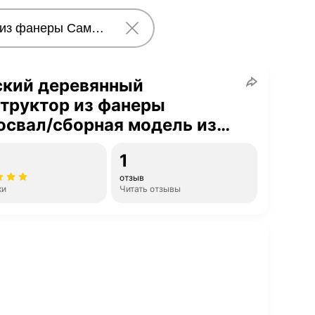
ский деревянный
труктор из фанеры
свал/сборная модель из
ева
1
отзыв
ки
Читать отзывы