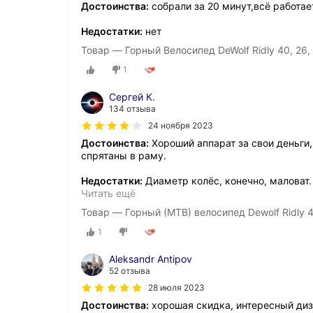
Достоинства:
собрали за 20 минут,всё работа
Недостатки:
нет
Товар — Горный Велосипед DeWolf Ridly 40, 26,
1
Сергей К.
134 отзыва
24 ноября 2023
Достоинства:
Хороший аппарат за свои деньги
спрятаны в раму.
Недостатки:
Диаметр колёс, конечно, маловат
Читать ещё
Товар — Горный (MTB) велосипед Dewolf Ridly 4
1
Aleksandr Antipov
52 отзыва
28 июля 2023
Достоинства:
хорошая скидка, интересный диза