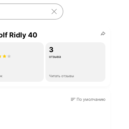
lf Ridly 40
3
отзыва
ок
Читать отзывы
По умолчанию