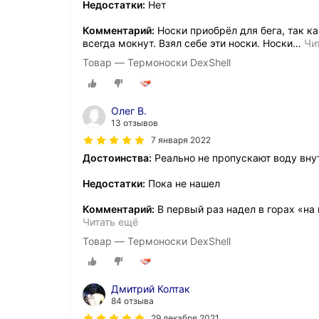
Недостатки:
Нет
Комментарий:
Носки приобрёл для бега, так к
всегда мокнут. Взял себе эти носки. Носки
…
Чи
Товар — Термоноски DexShell
Олег В.
13 отзывов
7 января 2022
Достоинства:
Реально не пропускают воду внутр
Недостатки:
Пока не нашел
Комментарий:
В первый раз надел в горах «на
Читать ещё
Товар — Термоноски DexShell
Дмитрий Колтак
84 отзыва
29 декабря 2021