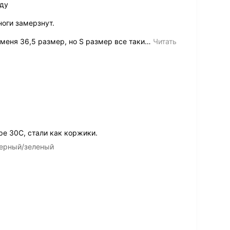
оду
ноги замерзнут.
еня 36,5 размер, но S размер все таки
…
Читать
е 30С, стали как коржики.
черный/зеленый