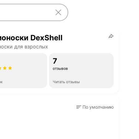
оноски DexShell
оски для взрослых
7
отзывов
ок
Читать отзывы
По умолчанию