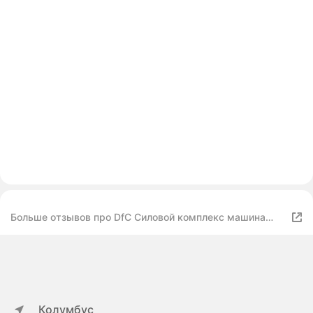
Больше отзывов про DfC Силовой комплекс машина
Смита DFC Homegym D943, максимальная нагрузка 300
кг
Колумбус