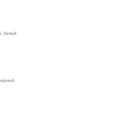
5, белый
 черный