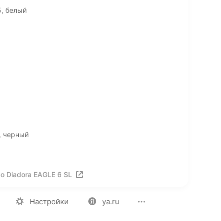
5, белый
, черный
о Diadora EAGLE 6 SL
ия
Вакансии
Лицензия на использование
Политика конф
Настройки
ya.ru