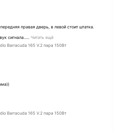
 передняя правая дверь, в левой стоит штатка.
ук сигнала..
…
Читать ещё
io Barracuda 165 V.2 пара 150Вт
ама))
io Barracuda 165 V.2 пара 150Вт