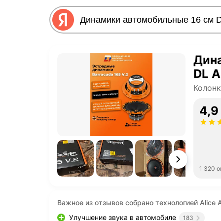
Дин
DL A
Колон
4,9
1 320 
Важное из отзывов собрано технологией Alice A
Улучшение звука в автомобиле
183