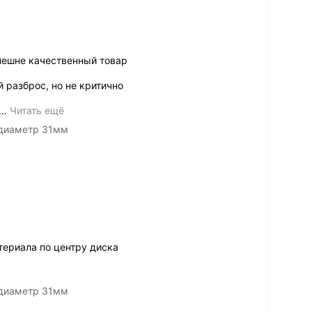
нешне качественный товар
й разброс, но не критично
…
Читать ещё
 диаметр 31мм
териала по центру диска
 диаметр 31мм