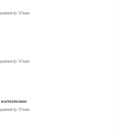
 диаметр 31мм
 диаметр 31мм
с железяками
 диаметр 31мм