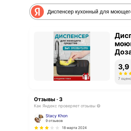
Дис
моющ
Доза
серы
3,9
7 оцен
Отзывы
·
3
Как Яндекс проверяет отзывы
Stacy Khon
9 отзывов
18 марта 2024