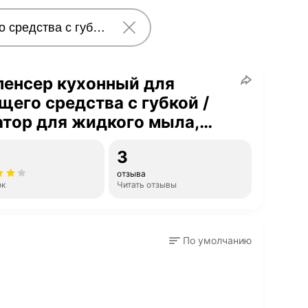
пенсер кухонный для
его средства с губкой /
тор для жидкого мыла,
й / Мыльница No68-11
3
отзыва
ок
Читать отзывы
По умолчанию