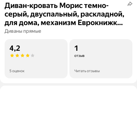
Диван-кровать Морис темно-
серый, двуспальный, раскладной,
для дома, механизм Еврокнижка
Divan24
Диваны прямые
4,2
1
отзыв
5 оценок
Читать отзывы