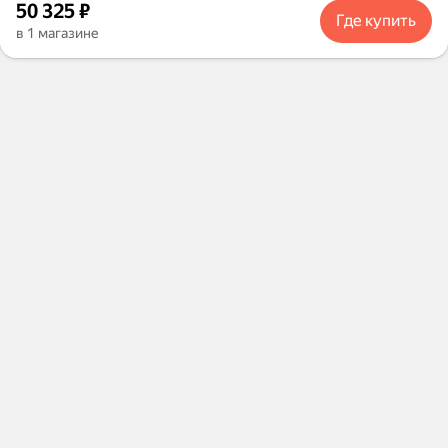
Цена
50325
50 325
₽
Где купить
в 1 магазине