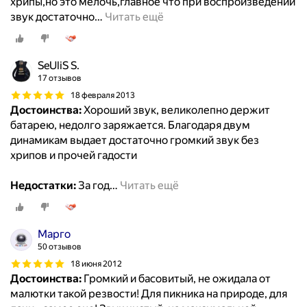
хрипы,но это мелочь,главное что при воспроизведении
звук достаточно
…
Читать ещё
SeUliS S.
17 отзывов
18 февраля 2013
Достоинства:
Хороший звук, великолепно держит
батарею, недолго заряжается. Благодаря двум
динамикам выдает достаточно громкий звук без
хрипов и прочей гадости
Недостатки:
За год
…
Читать ещё
Марго
50 отзывов
18 июня 2012
Достоинства:
Громкий и басовитый, не ожидала от
малютки такой резвости! Для пикника на природе, для