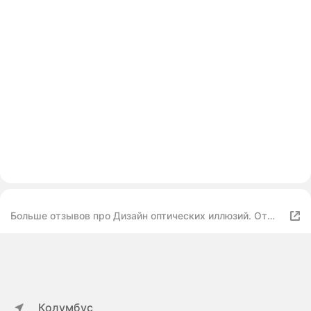
Больше отзывов про Дизайн оптических иллюзий. От
теории к практике. Куболиквидо Т
Колумбус